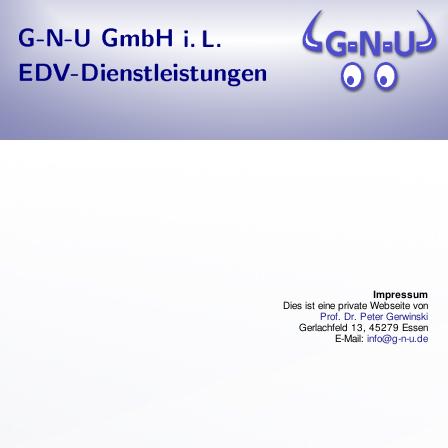
Impressum
Dies ist eine private Webseite von
Prof. Dr. Peter Gerwinski
Gerlachfeld 13, 45279 Essen
E-Mail:
info@g-n-u.de